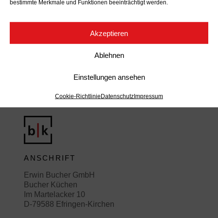
bestimmte Merkmale und Funktionen beeinträchtigt werden.
EMail:
info(at)bucher-kuechen.de
→ Anfahrt
Akzeptieren
→ Nachricht senden
Ablehnen
Einstellungen ansehen
Cookie-Richtlinie
Datenschutz
Impressum
ANSCHRIFT
Erwin Bucher GmbH
Bucher Küchen
Im Martelacker 10
D-79588 Efringen-Kirchen