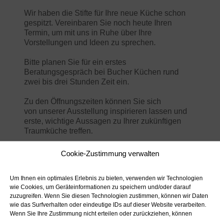
Wir haben die Stifte für Ihre neue Küche schon
gespitzt. Vereinbaren Sie noch heute Ihren
Termin, um mit uns in Ruhe über Ihre
Vorstellungen und Ideen zu sprechen.
Bitte planen Sie für ein erstes
Beratungsgespräch bei Bucher Küchen rund
zwei bis drei Stunden Zeit ein.
Zu den Öffnungszeiten können Sie sich
von unserer Ausstellung inspirieren lassen und
erste, wichtige Aussagen zu Ihrer zukünftigen
Traumküche treffen.
Sie erreichen uns von Dienstag bis Samstag
Cookie-Zustimmung verwalten
unter:
Um Ihnen ein optimales Erlebnis zu bieten, verwenden wir Technologien
Erwin Bucher GmbH
wie Cookies, um Geräteinformationen zu speichern und/oder darauf
Bucher Küchen
zuzugreifen. Wenn Sie diesen Technologien zustimmen, können wir Daten
Im Martelacker 10
wie das Surfverhalten oder eindeutige IDs auf dieser Website verarbeiten.
79588 Efringen-Kirchen
Wenn Sie Ihre Zustimmung nicht erteilen oder zurückziehen, können
Telefon:
+49 (0) 7628 — 9103–0